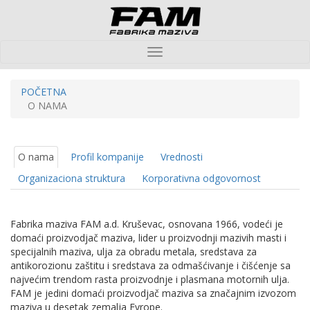
Toggle
navigation
POČETNA
O NAMA
O nama
Profil kompanije
Vrednosti
Organizaciona struktura
Korporativna odgovornost
Fabrika maziva FAM a.d. Kruševac, osnovana 1966, vodeći je
domaći proizvodjač maziva, lider u proizvodnji mazivih masti i
specijalnih maziva, ulja za obradu metala, sredstava za
antikorozionu zaštitu i sredstava za odmašćivanje i čišćenje sa
najvećim trendom rasta proizvodnje i plasmana motornih ulja.
FAM je jedini domaći proizvodjač maziva sa značajnim izvozom
maziva u desetak zemalja Evrope.