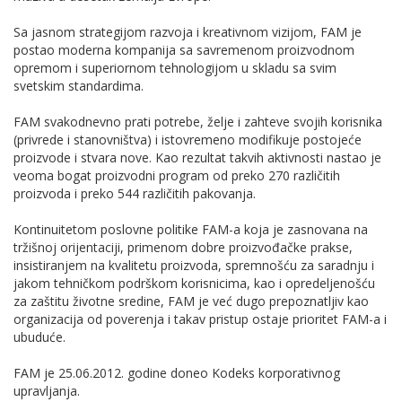
Sa jasnom strategijom razvoja i kreativnom vizijom, FAM je
postao moderna kompanija sa savremenom proizvodnom
opremom i superiornom tehnologijom u skladu sa svim
svetskim standardima.
FAM svakodnevno prati potrebe, želje i zahteve svojih korisnika
(privrede i stanovništva) i istovremeno modifikuje postojeće
proizvode i stvara nove. Kao rezultat takvih aktivnosti nastao je
veoma bogat proizvodni program od preko 270 različitih
proizvoda i preko 544 različitih pakovanja.
Kontinuitetom poslovne politike FAM-a koja je zasnovana na
tržišnoj orijentaciji, primenom dobre proizvođačke prakse,
insistiranjem na kvalitetu proizvoda, spremnošću za saradnju i
jakom tehničkom podrškom korisnicima, kao i opredeljenošću
za zaštitu životne sredine, FAM je već dugo prepoznatljiv kao
organizacija od poverenja i takav pristup ostaje prioritet FAM-a i
ubuduće.
FAM je 25.06.2012. godine doneo Kodeks korporativnog
upravljanja.